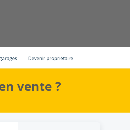
 garages
Devenir propriétaire
en vente ?