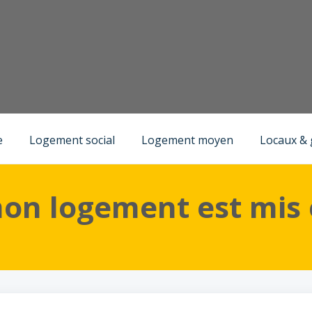
)
Logement occupé à vendre
e
Logement social
Logement moyen
Locaux &
mon logement est mis 