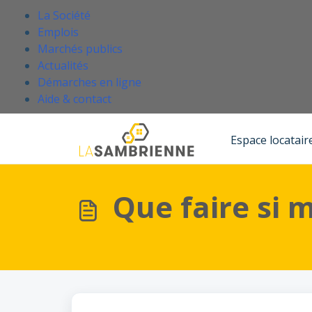
Passer au contenu principal
.
La Société
Emplois
Marchés publics
Actualités
Démarches en ligne
(Ce lien s'ouvre dans un nouvel onglet
Aide & contact
Accueil
Base de connaissances
Acheter un bien
Espace locatair
Que faire si 