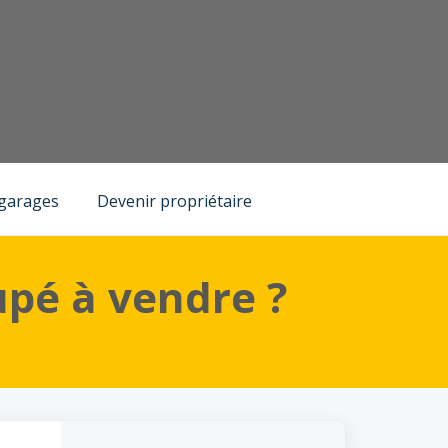
 garages
Devenir propriétaire
pé à vendre ?