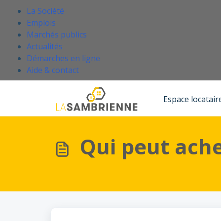
Passer au contenu principal
.
La Société
Emplois
Marchés publics
Actualités
Démarches en ligne
(Ce lien s'ouvre dans un nouvel onglet
Aide & contact
Accueil
Base de connaissances
Acheter un bien
Espace locatair
Qui peut ach