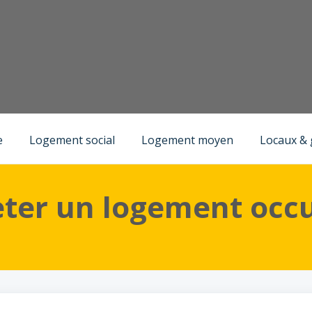
)
Logement occupé à vendre
e
Logement social
Logement moyen
Locaux &
eter un logement occu