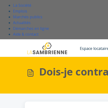
Passer au contenu principal
.
La Société
Emplois
Marchés publics
Actualités
Démarches en ligne
(Ce lien s'ouvre dans un nouvel onglet
Aide & contact
Accueil
Base de connaissances
Louer un logement social
Espace locatair
Dois-je contr