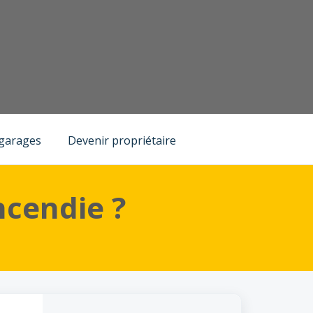
 garages
Devenir propriétaire
ncendie ?