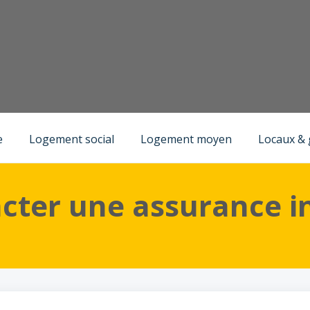
)
Emménager dans un logement social
e
Logement social
Logement moyen
Locaux &
acter une assurance i