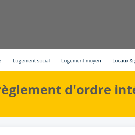
)
Vivre ensemble
e
Logement social
Logement moyen
Locaux &
 règlement d'ordre int