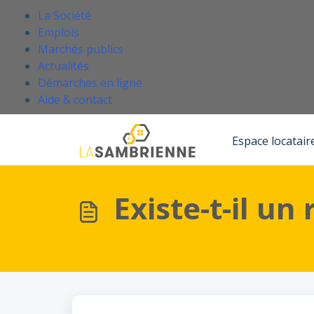
Passer au contenu principal
.
La Société
Emplois
Marchés publics
Actualités
Démarches en ligne
(Ce lien s'ouvre dans un nouvel onglet
Aide & contact
Accueil
Base de connaissances
Je suis locataire de La Sambrienne
Espace locatair
Existe-t-il un