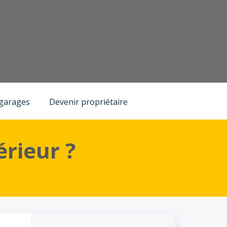
 garages
Devenir propriétaire
érieur ?