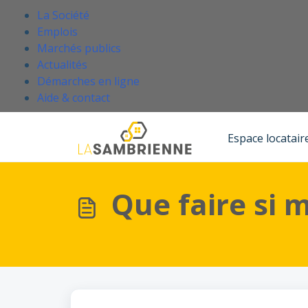
Passer au contenu principal
.
La Société
Emplois
Marchés publics
Actualités
Démarches en ligne
(Ce lien s'ouvre dans un nouvel onglet
Aide & contact
Accueil
Base de connaissances
Je suis locataire de La Sambrienne
Espace locatair
Que faire si 