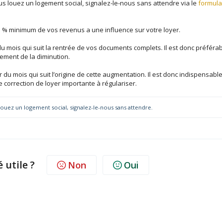
 louez un logement social, signalez-le-nous sans attendre via le
formula
5 % minimum de vos revenus a une influence sur votre loyer.
r du mois qui suit la rentrée de vos documents complets. Il est donc préféra
dement de la diminution.
r du mois qui suit l’origine de cette augmentation. Il est donc indispensabl
 correction de loyer importante à régulariser.
ouez un logement social, signalez-le-nous sans attendre.
é utile ?
Non
Oui