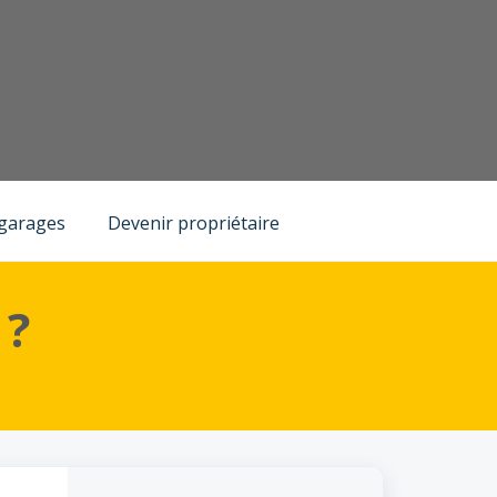
 garages
Devenir propriétaire
 ?