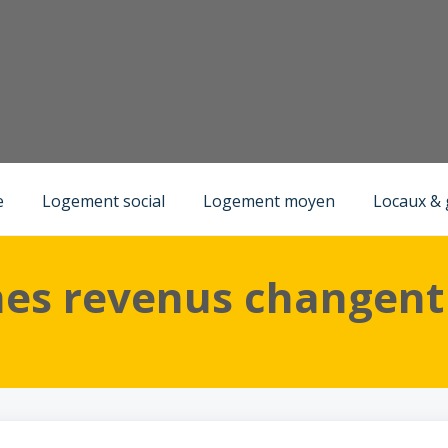
)
Obligations & changement de situation
e
Logement social
Logement moyen
Locaux &
mes revenus changent