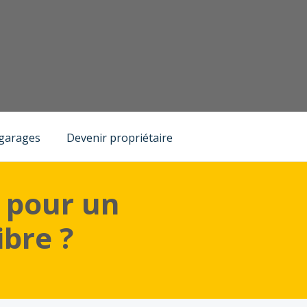
 garages
Devenir propriétaire
 pour un
bre ?