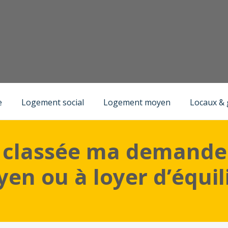
)
Louer un logement moyen ou à loyer d’équilibre
e
Logement social
Logement moyen
Locaux &
 classée ma demande
n ou à loyer d’équili