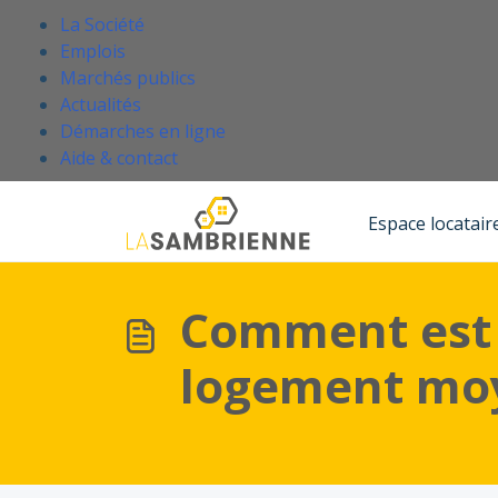
Passer au contenu principal
.
La Société
Emplois
Marchés publics
Actualités
Démarches en ligne
(Ce lien s'ouvre dans un nouvel onglet
Aide & contact
Accueil
Base de connaissances
Louer un logement moyen ou à loyer d'équilibre
Espace locatair
Comment est
logement moye